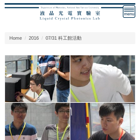
Jump
to
the
main
content
Home
2016
07/31 科工館活動
block