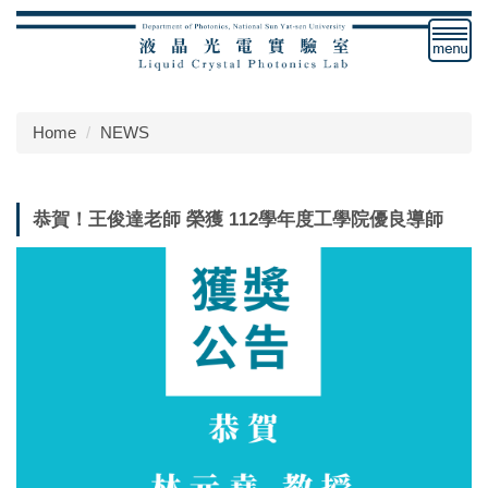
Jump
to
the
main
content
Home
NEWS
block
恭賀！王俊達老師 榮獲 112學年度工學院優良導師